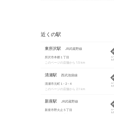
近くの駅
東所沢駅
JR武蔵野線
所沢市本郷１丁目
ル
を
このページの店舗から 1.5 km
清瀬駅
西武池袋線
清瀬市元町１-２-４
ル
を
このページの店舗から 2.1 km
新座駅
JR武蔵野線
新座市野火止５丁目
ル
を