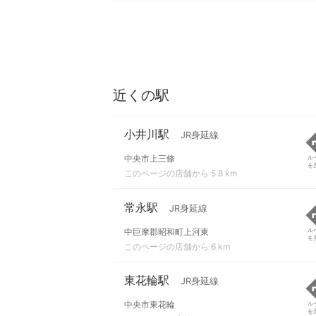
近くの駅
小井川駅
JR身延線
中央市上三條
ル
を
このページの店舗から 5.8 km
常永駅
JR身延線
中巨摩郡昭和町上河東
ル
を
このページの店舗から 6 km
東花輪駅
JR身延線
中央市東花輪
ル
を