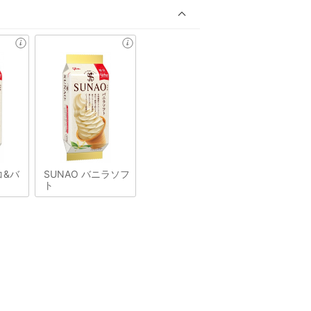
コ&バ
SUNAO バニラソフ
ト