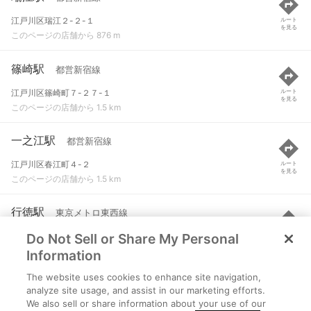
江戸川区瑞江２-２-１
ルート
を見る
このページの店舗から 876 m
篠崎駅
都営新宿線
江戸川区篠崎町７-２７-１
ルート
を見る
このページの店舗から 1.5 km
一之江駅
都営新宿線
江戸川区春江町４-２
ルート
を見る
このページの店舗から 1.5 km
行徳駅
東京メトロ東西線
Do Not Sell or Share My Personal
市川市行徳駅前２-４-１
ルート
を見る
このページの店舗から 2.8 km
Information
The website uses cookies to enhance site navigation,
船堀駅
都営新宿線
analyze site usage, and assist in our marketing efforts.
We also sell or share information about your use of our
江戸川区船堀３-６-１
ルート