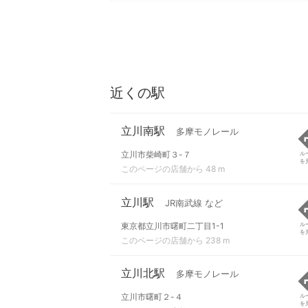
近くの駅
立川南駅
多摩モノレール
立川市柴崎町３-７
ル
を
このページの店舗から 48 m
立川駅
JR南武線 など
東京都立川市曙町二丁目1-1
ル
を
このページの店舗から 238 m
立川北駅
多摩モノレール
立川市曙町２-４
ル
を