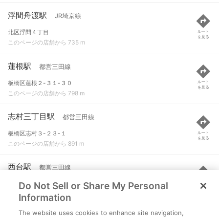
浮間舟渡駅
JR埼京線
北区浮間４丁目
ルート
を見る
このページの店舗から 735 m
蓮根駅
都営三田線
板橋区蓮根２-３１-３０
ルート
を見る
このページの店舗から 798 m
志村三丁目駅
都営三田線
板橋区志村３-２３-１
ルート
を見る
このページの店舗から 891 m
西台駅
都営三田線
Do Not Sell or Share My Personal
板橋区高島平９-１-１
ルート
を見る
このページの店舗から 1.3 km
Information
The website uses cookies to enhance site navigation,
志村坂上駅
都営三田線