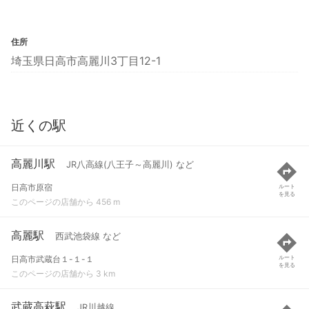
住所
埼玉県日高市高麗川3丁目12-1
近くの駅
高麗川駅
JR八高線(八王子～高麗川) など
日高市原宿
ルート
を見る
このページの店舗から 456 m
高麗駅
西武池袋線 など
日高市武蔵台１-１-１
ルート
を見る
このページの店舗から 3 km
武蔵高萩駅
JR川越線