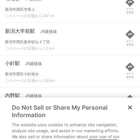
新潟市西区寺尾上
ルート
を見る
このページの店舗から 841 m
新潟大学前駅
JR越後線
新潟市西区坂井砂山４丁目
ルート
を見る
このページの店舗から 1.2 km
小針駅
JR越後線
新潟市西区小針南台
ルート
を見る
このページの店舗から 2.8 km
内野駅
JR越後線
Do Not Sell or Share My Personal
新潟市西区内野町
ルート
を見る
このページの店舗から 3.2 km
Information
The website uses cookies to enhance site navigation,
青山駅
JR越後線
analyze site usage, and assist in our marketing efforts.
We also sell or share information about your use of our
新潟市西区浦山１丁目
ルート