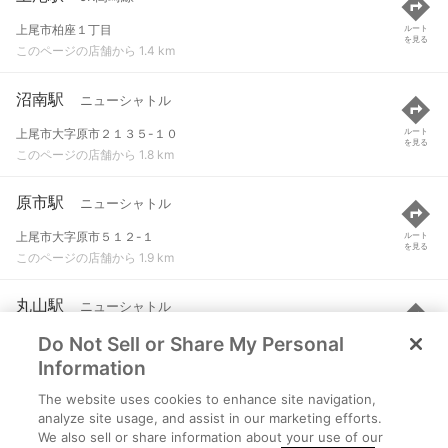
上尾市柏座１丁目
ルート
を見る
このページの店舗から 1.4 km
沼南駅
ニューシャトル
上尾市大字原市２１３５-１０
ルート
を見る
このページの店舗から 1.8 km
原市駅
ニューシャトル
上尾市大字原市５１２-１
ルート
を見る
このページの店舗から 1.9 km
丸山駅
ニューシャトル
Do Not Sell or Share My Personal
北足立郡伊奈町大字小室２８９-１
ルート
を見る
このページの店舗から 2.1 km
Information
The website uses cookies to enhance site navigation,
吉野原駅
ニューシャトル
analyze site usage, and assist in our marketing efforts.
We also sell or share information about your use of our
さいたま市北区吉野町１-４０４-２
ルート