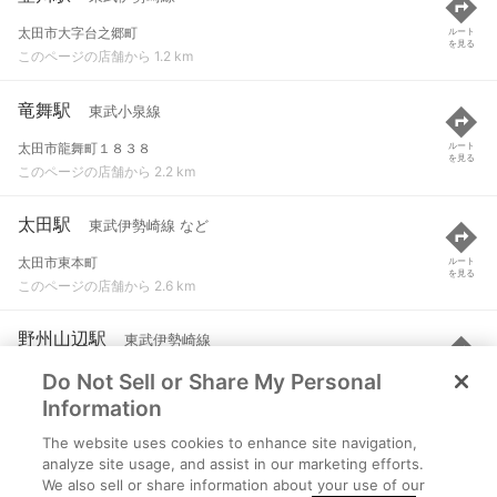
太田市大字台之郷町
ルート
を見る
このページの店舗から 1.2 km
竜舞駅
東武小泉線
太田市龍舞町１８３８
ルート
を見る
このページの店舗から 2.2 km
太田駅
東武伊勢崎線 など
太田市東本町
ルート
を見る
このページの店舗から 2.6 km
野州山辺駅
東武伊勢崎線
Do Not Sell or Share My Personal
足利市八幡町
ルート
を見る
このページの店舗から 3.9 km
Information
The website uses cookies to enhance site navigation,
小泉町駅
東武小泉線
analyze site usage, and assist in our marketing efforts.
We also sell or share information about your use of our
邑楽郡大泉町城之内２-４-１
ルート