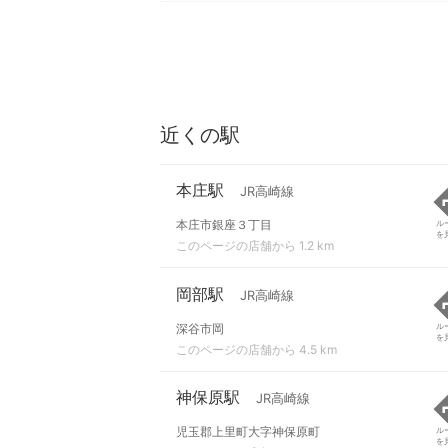
近くの駅
本庄駅
JR高崎線
本庄市銀座３丁目
ル
を
このページの店舗から 1.2 km
岡部駅
JR高崎線
深谷市岡
ル
を
このページの店舗から 4.5 km
神保原駅
JR高崎線
児玉郡上里町大字神保原町
ル
を