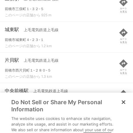
前橋市三俣町１-３２-５
ルート
を見る
このページの店舗から 925 m
城東駅
上毛電気鉄道上毛線
前橋市城東町４-２３-１
ルート
を見る
このページの店舗から 1.2 km
片貝駅
上毛電気鉄道上毛線
前橋市西片貝町１-２８０-５
ルート
を見る
このページの店舗から 1.3 km
中央前橋駅
上毛電気鉄道上毛線
Do Not Sell or Share My Personal
前橋市城東町４-１-１
ルート
を見る
このページの店舗から 1.4 km
Information
The website uses cookies to enhance site navigation,
上泉駅
上毛電気鉄道上毛線
analyze site usage, and assist in our marketing efforts.
We also sell or share information about your use of our
前橋市上泉町２８１
ルート