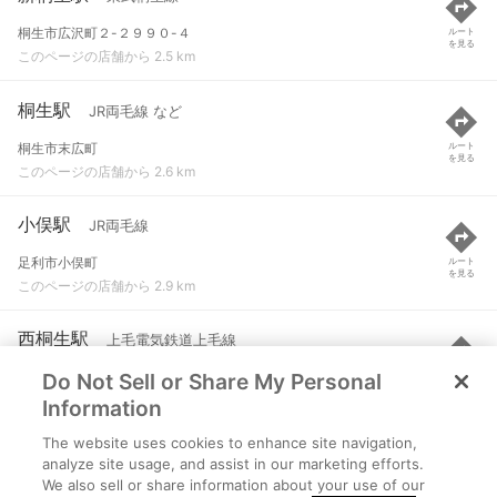
桐生市広沢町２-２９９０-４
ルート
を見る
このページの店舗から 2.5 km
桐生駅
JR両毛線 など
桐生市末広町
ルート
を見る
このページの店舗から 2.6 km
小俣駅
JR両毛線
足利市小俣町
ルート
を見る
このページの店舗から 2.9 km
西桐生駅
上毛電気鉄道上毛線
Do Not Sell or Share My Personal
桐生市宮前町２-１-３３
ルート
を見る
このページの店舗から 3 km
Information
The website uses cookies to enhance site navigation,
下新田駅
わたらせ渓谷線
analyze site usage, and assist in our marketing efforts.
We also sell or share information about your use of our
桐生市相生町２丁目
ルート