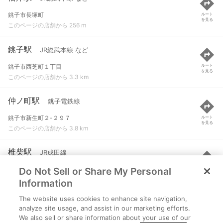
銚子市長塚町
ルート
を見る
このページの店舗から 256 m
銚子駅
JR総武本線 など
銚子市西芝町１丁目
ルート
を見る
このページの店舗から 3.3 km
仲ノ町駅
銚子電鉄線
銚子市新生町２-２９７
ルート
を見る
このページの店舗から 3.8 km
椎柴駅
JR成田線
Do Not Sell or Share My Personal
銚子市野尻町
ルート
を見る
このページの店舗から 4.1 km
Information
The website uses cookies to enhance site navigation,
観音駅
銚子電鉄線
analyze site usage, and assist in our marketing efforts.
We also sell or share information about your use of our
銚子市前宿町３６-１
ルート