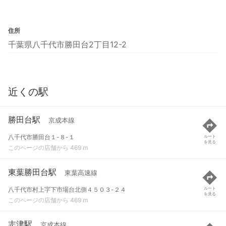
住所
千葉県八千代市勝田台2丁目12-2
近くの駅
勝田台駅
京成本線
八千代市勝田台１-８-１
ルート
を見る
このページの店舗から 469 m
東葉勝田台駅
東葉高速線
八千代市村上字下市場台北側４５０３-２４
ルート
を見る
このページの店舗から 469 m
志津駅
京成本線