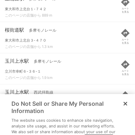
東大和市上北台１-７４２
ルート
を見る
このページの店舗から 889 m
桜街道駅
多摩モノレール
東大和市上北台３-４７０
ルート
を見る
このページの店舗から 1.3 km
玉川上水駅
多摩モノレール
立川市幸町６-３６-１
ルート
を見る
このページの店舗から 1.9 km
玉川上水駅
西武拝島線
Do Not Sell or Share My Personal
立川市幸町６-３６-１
ルート
を見る
このページの店舗から 2 km
Information
The website uses cookies to enhance site navigation,
武蔵砂川駅
西武拝島線
analyze site usage, and assist in our marketing efforts.
We also sell or share information about your use of our
立川市上砂町５-４４-４
ルート