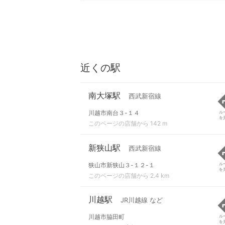
近くの駅
南大塚駅
西武新宿線
川越市南台３-１４
ル
を
このページの店舗から 142 m
新狭山駅
西武新宿線
狭山市新狭山３-１２-１
ル
を
このページの店舗から 2.4 km
川越駅
JR川越線 など
川越市脇田町
ル
を