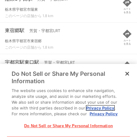
栃木県宇都宮市陽東
ルート
を見る
このページの店舗から 1.8 km
東宿郷駅
芳賀・宇都宮LRT
栃木県宇都宮市東宿郷
ルート
を見る
このページの店舗から 1.8 km
宇都宮駅東口駅
芳賀・宇都宮LRT
Do Not Sell or Share My Personal
栃木県宇都宮市宮みらい一丁目
ルート
を見る
このページの店舗から 2 km
Information
The website uses cookies to enhance site navigation,
宇都宮駅
宇都宮線 など
analyze site usage, and assist in our marketing efforts.
We also sell or share information about your use of our
宇都宮市川向町
ルート
を見る
site with third parties described in our
Privacy Policy
.
このページの店舗から 2.1 km
For more information, please check our
Privacy Policy
Do Not Sell or Share My Personal Information