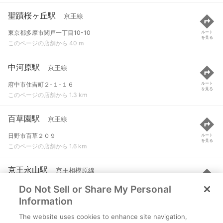
聖蹟桜ヶ丘駅
京王線
東京都多摩市関戸一丁目10-10
ルート
を見る
このページの店舗から 40 m
中河原駅
京王線
府中市住吉町２-１-１６
ルート
を見る
このページの店舗から 1.3 km
百草園駅
京王線
日野市百草２０９
ルート
を見る
このページの店舗から 1.6 km
京王永山駅
京王相模原線
Do Not Sell or Share My Personal
多摩市永山１-１８-１
ルート
を見る
このページの店舗から 2.3 km
Information
The website uses cookies to enhance site navigation,
小田急永山駅
小田急多摩線