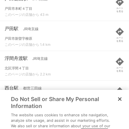
戸田市本町４丁目
ルート
を見る
このページの店舗から 43 m
戸田駅
JR埼京線
戸田市新曽字柳原
ルート
を見る
このページの店舗から 1.4 km
浮間舟渡駅
JR埼京線
北区浮間４丁目
ルート
を見る
このページの店舗から 2.2 km
西台駅
都営三田線
Do Not Sell or Share My Personal
板橋区高島平９-１-１
ルート
を見る
このページの店舗から 2.3 km
Information
The website uses cookies to enhance site navigation,
西川口駅
JR京浜東北線
analyze site usage, and assist in our marketing efforts.
We also sell or share information about your use of our
川口市並木町２丁目
ルート