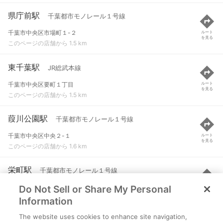
県庁前駅
千葉都市モノレール１号線
千葉市中央区市場町１-２
ルート
を見る
このページの店舗から 1.5 km
東千葉駅
JR総武本線
千葉市中央区要町１丁目
ルート
を見る
このページの店舗から 1.5 km
葭川公園駅
千葉都市モノレール１号線
千葉市中央区中央２-１
ルート
を見る
このページの店舗から 1.6 km
栄町駅
千葉都市モノレール１号線
Do Not Sell or Share My Personal
千葉市中央区栄町２９-９
ルート
を見る
このページの店舗から 1.7 km
Information
The website uses cookies to enhance site navigation,
本千葉駅
JR外房線 など