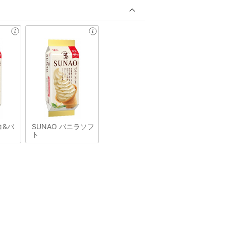
コ&バ
SUNAO バニラソフ
ト