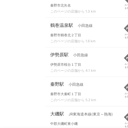
秦野市北矢名
ル
を
このページの店舗から 1.3 km
鶴巻温泉駅
小田急線
秦野市鶴巻北２丁目
ル
を
このページの店舗から 1.6 km
伊勢原駅
小田急線
伊勢原市桜台１丁目
ル
を
このページの店舗から 4.1 km
秦野駅
小田急線
秦野市大秦町１丁目
ル
を
このページの店舗から 5.2 km
大磯駅
JR東海道本線(東京～熱海)
中郡大磯町東小磯
ル
を