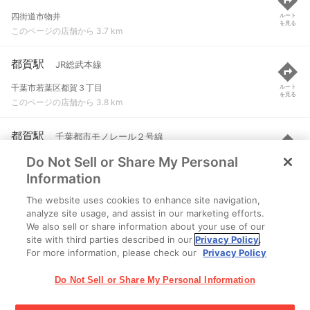
四街道市物井
ルート
を見る
このページの店舗から 3.7 km
都賀駅
JR総武本線
千葉市若葉区都賀３丁目
ルート
を見る
このページの店舗から 3.8 km
都賀駅
千葉都市モノレール２号線
Do Not Sell or Share My Personal
千葉市若葉区都賀３丁目
ルート
を見る
このページの店舗から 3.9 km
Information
The website uses cookies to enhance site navigation,
桜木駅
千葉都市モノレール２号線
analyze site usage, and assist in our marketing efforts.
We also sell or share information about your use of our
千葉市若葉区桜木町３３５-４
ルート
を見る
site with third parties described in our
Privacy Policy
.
このページの店舗から 4.1 km
For more information, please check our
Privacy Policy
Do Not Sell or Share My Personal Information