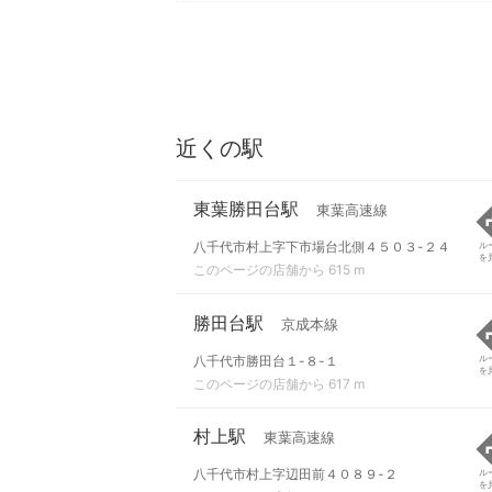
近くの駅
東葉勝田台駅
東葉高速線
八千代市村上字下市場台北側４５０３-２４
ル
を
このページの店舗から 615 m
勝田台駅
京成本線
八千代市勝田台１-８-１
ル
を
このページの店舗から 617 m
村上駅
東葉高速線
八千代市村上字辺田前４０８９-２
ル
を