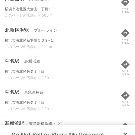
横浜市港北区大倉山一丁目1-1
ルート
を見る
このページの店舗から 505 m
北新横浜駅
ブルーライン
横浜市港北区新羽町５３９-１
ルート
を見る
このページの店舗から 1.1 km
菊名駅
JR横浜線
横浜市港北区菊名７丁目
ルート
を見る
このページの店舗から 1.2 km
菊名駅
東急東横線
横浜市港北区菊名７丁目
ルート
を見る
このページの店舗から 1.2 km
新横浜駅
東急新横浜線 など
Do Not Sell or Share My Personal
横浜市港北区新横浜3丁目7番2号
ルート