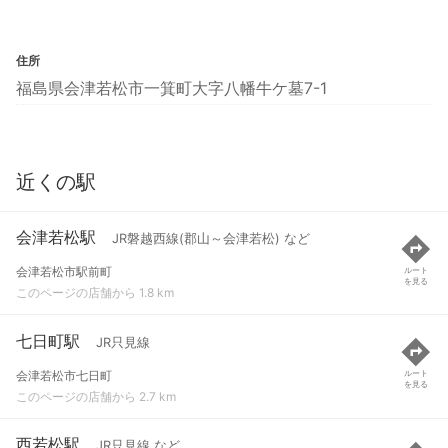
住所
福島県会津若松市一箕町大字八幡牛ケ墓7-1
近くの駅
会津若松駅
JR磐越西線(郡山～会津若松) など
会津若松市駅前町
ルート
を見る
このページの店舗から 1.8 km
七日町駅
JR只見線
会津若松市七日町
ルート
を見る
このページの店舗から 2.7 km
西若松駅
JR只見線 など