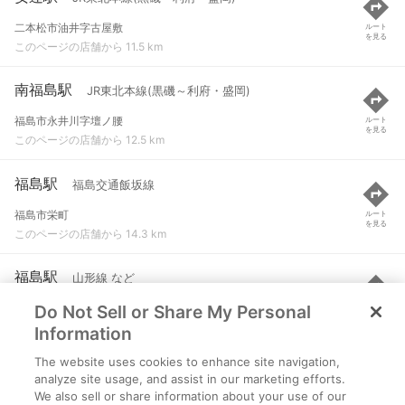
二本松市油井字古屋敷
ルート
を見る
このページの店舗から 11.5 km
南福島駅
JR東北本線(黒磯～利府・盛岡)
福島市永井川字壇ノ腰
ルート
を見る
このページの店舗から 12.5 km
福島駅
福島交通飯坂線
福島市栄町
ルート
を見る
このページの店舗から 14.3 km
福島駅
山形線 など
Do Not Sell or Share My Personal
福島市栄町
ルート
を見る
このページの店舗から 14.3 km
Information
The website uses cookies to enhance site navigation,
福島駅
阿武隈急行線
analyze site usage, and assist in our marketing efforts.
We also sell or share information about your use of our
福島市栄町
ルート