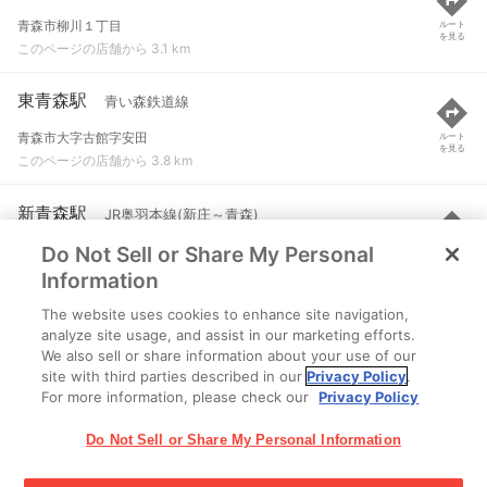
青森市柳川１丁目
ルート
を見る
このページの店舗から 3.1 km
東青森駅
青い森鉄道線
青森市大字古館字安田
ルート
を見る
このページの店舗から 3.8 km
新青森駅
JR奥羽本線(新庄～青森)
Do Not Sell or Share My Personal
青森県青森市大字石江字高間140-2
ルート
を見る
このページの店舗から 4.9 km
Information
The website uses cookies to enhance site navigation,
小柳駅
青い森鉄道線
analyze site usage, and assist in our marketing efforts.
We also sell or share information about your use of our
青森市小柳字唐橋
ルート
を見る
site with third parties described in our
Privacy Policy
.
このページの店舗から 5.3 km
For more information, please check our
Privacy Policy
Do Not Sell or Share My Personal Information