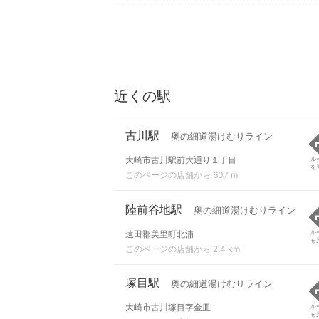
近くの駅
古川駅
奥の細道湯けむりライン
大崎市古川駅前大通り１丁目
ル
を
このページの店舗から 607 m
陸前谷地駅
奥の細道湯けむりライン
遠田郡美里町北浦
ル
を
このページの店舗から 2.4 km
塚目駅
奥の細道湯けむりライン
大崎市古川塚目字金皿
ル
を