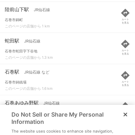
陸前山下駅
JR仙石線
石巻市錦町
ルート
を見る
このページの店舗から 1 km
蛇田駅
JR仙石線
石巻市蛇田字下谷地
ルート
を見る
このページの店舗から 1.3 km
石巻駅
JR仙石線 など
石巻市鋳銭場
ルート
を見る
このページの店舗から 1.6 km
石巻あゆみ野駅
JR仙石線
Do Not Sell or Share My Personal
石巻市門脇
ルート
を見る
このページの店舗から 2.5 km
Information
The website uses cookies to enhance site navigation,
曽波神駅
JR石巻線