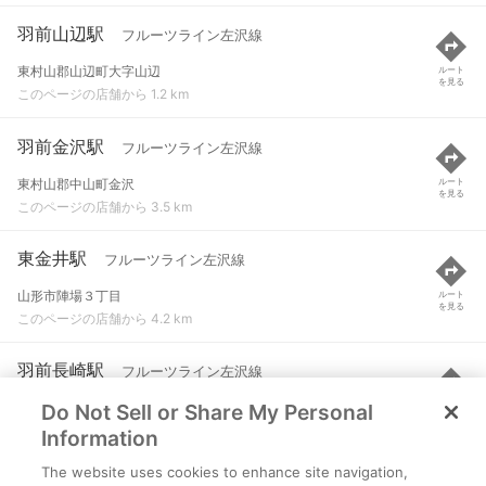
羽前山辺駅
フルーツライン左沢線
東村山郡山辺町大字山辺
ルート
を見る
このページの店舗から 1.2 km
羽前金沢駅
フルーツライン左沢線
東村山郡中山町金沢
ルート
を見る
このページの店舗から 3.5 km
東金井駅
フルーツライン左沢線
山形市陣場３丁目
ルート
を見る
このページの店舗から 4.2 km
羽前長崎駅
フルーツライン左沢線
Do Not Sell or Share My Personal
東村山郡中山町長崎
ルート
を見る
このページの店舗から 4.8 km
Information
The website uses cookies to enhance site navigation,
北山形駅
山形線 など