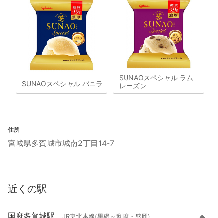
SUNAOスペシャル ラム
SUNAOスペシャル バニラ
レーズン
住所
宮城県多賀城市城南2丁目14-7
近くの駅
国府多賀城駅
JR東北本線(黒磯～利府・盛岡)