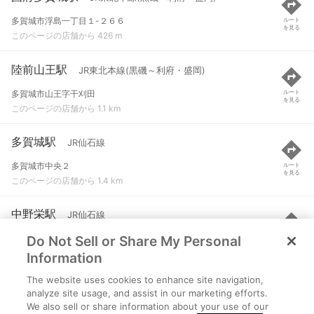
多賀城市浮島一丁目１-２６６
ルート
を見る
このページの店舗から 426 m
陸前山王駅
JR東北本線(黒磯～利府・盛岡)
多賀城市山王字干刈田
ルート
を見る
このページの店舗から 1.1 km
多賀城駅
JR仙石線
多賀城市中央２
ルート
を見る
このページの店舗から 1.4 km
中野栄駅
JR仙石線
Do Not Sell or Share My Personal
仙台市宮城野区栄４
ルート
を見る
このページの店舗から 2 km
Information
The website uses cookies to enhance site navigation,
塩釜駅
JR東北本線(黒磯～利府・盛岡)
analyze site usage, and assist in our marketing efforts.
We also sell or share information about your use of our
塩竈市東玉川町
ルート