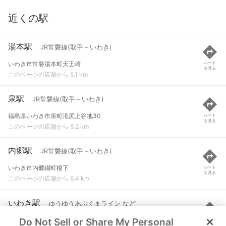
近くの駅
湯本駅
JR常磐線(取手～いわき)
いわき市常磐湯本町天王崎
ルート
を見る
このページの店舗から 5.1 km
泉駅
JR常磐線(取手～いわき)
福島県いわき市泉町滝尻上谷地30
ルート
を見る
このページの店舗から 6.2 km
内郷駅
JR常磐線(取手～いわき)
いわき市内郷綴町榎下
ルート
を見る
このページの店舗から 6.4 km
いわき駅
ゆうゆうあぶくまライン など
Do Not Sell or Share My Personal
いわき市平字田町
ルート
を見る