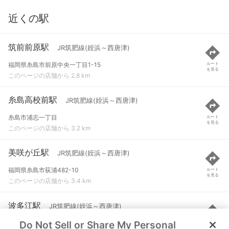
近くの駅
筑前前原駅
JR筑肥線(姪浜～西唐津)
福岡県糸島市前原中央一丁目1-15
ルート
を見る
このページの店舗から 2.8 km
糸島高校前駅
JR筑肥線(姪浜～西唐津)
糸島市浦志一丁目
ルート
を見る
このページの店舗から 3.2 km
美咲が丘駅
JR筑肥線(姪浜～西唐津)
福岡県糸島市荻浦482-10
ルート
を見る
このページの店舗から 3.4 km
波多江駅
JR筑肥線(姪浜～西唐津)
Do Not Sell or Share My Personal
福岡県糸島市波多江駅北四丁目3-13
ルート
を見る