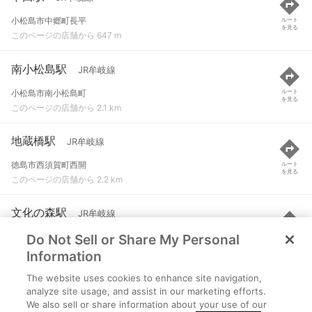
小松島市中郷町長平
ルート
を見る
このページの店舗から 647 m
南小松島駅
JR牟岐線
小松島市南小松島町
ルート
を見る
このページの店舗から 2.1 km
地蔵橋駅
JR牟岐線
徳島市西須賀町西開
ルート
を見る
このページの店舗から 2.2 km
文化の森駅
JR牟岐線
Do Not Sell or Share My Personal
徳島市八万町弐丈
ルート
を見る
このページの店舗から 3.9 km
Information
The website uses cookies to enhance site navigation,
二軒屋駅
JR牟岐線
analyze site usage, and assist in our marketing efforts.
We also sell or share information about your use of our
徳島市南二軒屋町
ルート