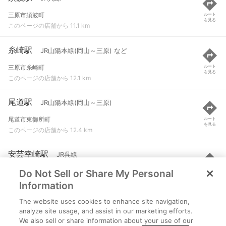
三原市須波町
ルート
を見る
このページの店舗から 11.1 km
糸崎駅
JR山陽本線(岡山～三原) など
三原市糸崎町
ルート
を見る
このページの店舗から 12.1 km
尾道駅
JR山陽本線(岡山～三原)
尾道市東御所町
ルート
を見る
このページの店舗から 12.4 km
安芸幸崎駅
JR呉線
Do Not Sell or Share My Personal
三原市幸崎町能地
ルート
を見る
このページの店舗から 12.4 km
Information
The website uses cookies to enhance site navigation,
三原駅
JR山陽本線(岡山～三原) など
analyze site usage, and assist in our marketing efforts.
We also sell or share information about your use of our
三原市城町
ルート