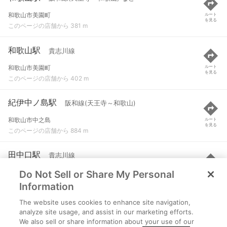
和歌山市美園町
ルート
を見る
このページの店舗から 381 m
和歌山駅
貴志川線
和歌山市美園町
ルート
を見る
このページの店舗から 402 m
紀伊中ノ島駅
阪和線(天王寺～和歌山)
和歌山市中之島
ルート
を見る
このページの店舗から 884 m
田中口駅
貴志川線
Do Not Sell or Share My Personal
和歌山市美園町５-９３
ルート
を見る
このページの店舗から 908 m
Information
The website uses cookies to enhance site navigation,
日前宮駅
貴志川線
analyze site usage, and assist in our marketing efforts.
We also sell or share information about your use of our
和歌山市有家８８
ルート