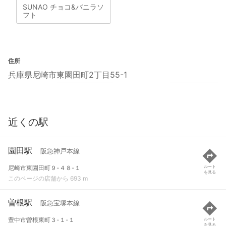
SUNAO チョコ&バニラソ
フト
住所
兵庫県尼崎市東園田町2丁目55-1
近くの駅
園田駅
阪急神戸本線
尼崎市東園田町９-４８-１
ルート
を見る
このページの店舗から 693 m
曽根駅
阪急宝塚本線
豊中市曽根東町３-１-１
ルート
を見る