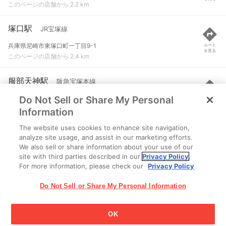
このページの店舗から 2.2 km
塚口駅
JR宝塚線
兵庫県尼崎市東塚口町一丁目9-1
ルート
を見る
このページの店舗から 2.4 km
服部天神駅
阪急宝塚本線
Do Not Sell or Share My Personal
豊中市服部元町１-１-１
ルート
を見る
このページの店舗から 2.4 km
Information
The website uses cookies to enhance site navigation,
庄内駅
阪急宝塚本線
analyze site usage, and assist in our marketing efforts.
We also sell or share information about your use of our
豊中市庄内東町１-１０-１
ルート
を見る
site with third parties described in our
Privacy Policy
.
このページの店舗から 2.5 km
For more information, please check our
Privacy Policy
Do Not Sell or Share My Personal Information
OK
江崎グリコ株式会社 Copyright © 2025 Ezaki Glico Co., Ltd.
Cookie 設定