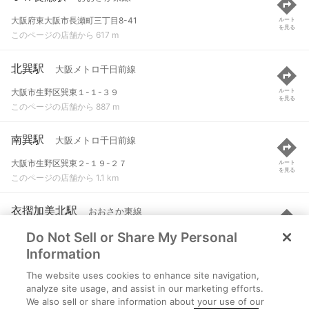
大阪府東大阪市長瀬町三丁目8-41
ルート
を見る
このページの店舗から 617 m
北巽駅
大阪メトロ千日前線
大阪市生野区巽東１-１-３９
ルート
を見る
このページの店舗から 887 m
南巽駅
大阪メトロ千日前線
大阪市生野区巽東２-１９-２７
ルート
を見る
このページの店舗から 1.1 km
衣摺加美北駅
おおさか東線
Do Not Sell or Share My Personal
大阪府東大阪市衣摺6丁目11番13号
ルート
を見る
このページの店舗から 1.2 km
Information
The website uses cookies to enhance site navigation,
俊徳道駅
近鉄大阪線
analyze site usage, and assist in our marketing efforts.
We also sell or share information about your use of our
東大阪市荒川２-７０
ルート