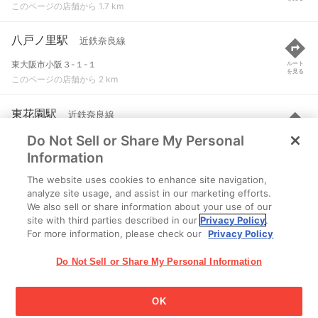
このページの店舗から 1.7 km
八戸ノ里駅
近鉄奈良線
東大阪市小阪３-１-１
ルート
を見る
このページの店舗から 2 km
東花園駅
近鉄奈良線
Do Not Sell or Share My Personal
東大阪市吉田７-１-１
ルート
を見る
このページの店舗から 2.3 km
Information
The website uses cookies to enhance site navigation,
弥刀駅
近鉄大阪線
analyze site usage, and assist in our marketing efforts.
We also sell or share information about your use of our
東大阪市友井３-１-２２
ルート
を見る
site with third parties described in our
Privacy Policy
.
このページの店舗から 2.3 km
For more information, please check our
Privacy Policy
Do Not Sell or Share My Personal Information
OK
江崎グリコ株式会社 Copyright © 2025 Ezaki Glico Co., Ltd.
Cookie 設定