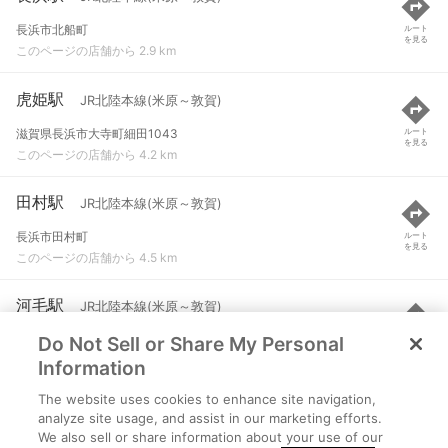
長浜市北船町
ルート
を見る
このページの店舗から 2.9 km
虎姫駅
JR北陸本線(米原～敦賀)
滋賀県長浜市大寺町細田1043
ルート
を見る
このページの店舗から 4.2 km
田村駅
JR北陸本線(米原～敦賀)
長浜市田村町
ルート
を見る
このページの店舗から 4.5 km
河毛駅
JR北陸本線(米原～敦賀)
Do Not Sell or Share My Personal
滋賀県長浜市湖北町山脇560
ルート
を見る
このページの店舗から 6.7 km
Information
The website uses cookies to enhance site navigation,
坂田駅
JR北陸本線(米原～敦賀)
analyze site usage, and assist in our marketing efforts.
We also sell or share information about your use of our
米原市宇賀野
ルート