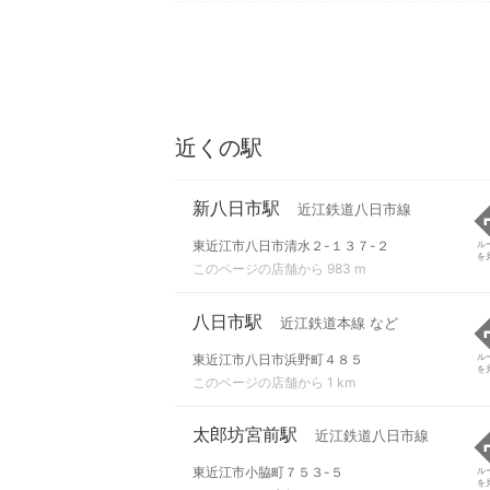
近くの駅
新八日市駅
近江鉄道八日市線
東近江市八日市清水２-１３７-２
ル
を
このページの店舗から 983 m
八日市駅
近江鉄道本線 など
東近江市八日市浜野町４８５
ル
を
このページの店舗から 1 km
太郎坊宮前駅
近江鉄道八日市線
東近江市小脇町７５３-５
ル
を