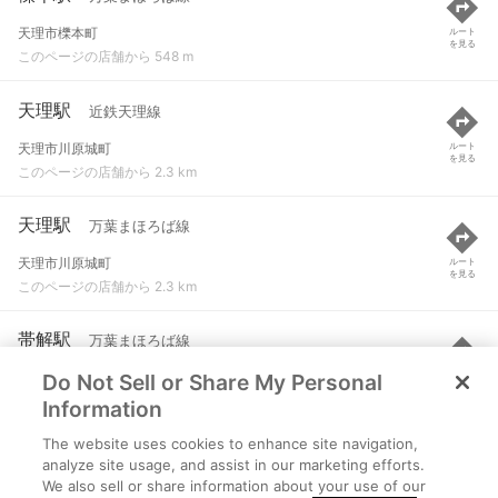
天理市櫟本町
ルート
を見る
このページの店舗から 548 m
天理駅
近鉄天理線
天理市川原城町
ルート
を見る
このページの店舗から 2.3 km
天理駅
万葉まほろば線
天理市川原城町
ルート
を見る
このページの店舗から 2.3 km
帯解駅
万葉まほろば線
Do Not Sell or Share My Personal
奈良市今市町１丁目
ルート
を見る
このページの店舗から 2.4 km
Information
The website uses cookies to enhance site navigation,
前栽駅
近鉄天理線
analyze site usage, and assist in our marketing efforts.
We also sell or share information about your use of our
天理市杉本町２９０-６
ルート