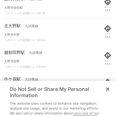
大野市弥生町
ルート
を見る
このページの店舗から 431 m
北大野駅
九頭竜線
大野市中野
ルート
を見る
このページの店舗から 1.6 km
越前田野駅
九頭竜線
大野市田野
ルート
を見る
このページの店舗から 2.5 km
牛ケ原駅
九頭竜線
Do Not Sell or Share My Personal
福井県大野市牛ケ原53下正角1-5
ルート
を見る
このページの店舗から 3.1 km
Information
The website uses cookies to enhance site navigation,
越前富田駅
九頭竜線
analyze site usage, and assist in our marketing efforts.
We also sell or share information about your use of our
大野市上野
ルート