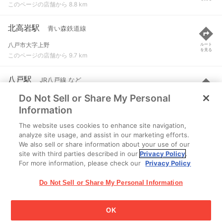
このページの店舗から 8.8 km
北高岩駅
青い森鉄道線
八戸市大字上野
ルート
を見る
このページの店舗から 9.7 km
八戸駅
JR八戸線 など
Do Not Sell or Share My Personal
八戸市尻内町
ルート
を見る
このページの店舗から 10.4 km
Information
The website uses cookies to enhance site navigation,
下田駅
青い森鉄道線
analyze site usage, and assist in our marketing efforts.
We also sell or share information about your use of our
上北郡おいらせ町境田
ルート
を見る
site with third parties described in our
Privacy Policy
.
このページの店舗から 11.4 km
For more information, please check our
Privacy Policy
Do Not Sell or Share My Personal Information
OK
江崎グリコ株式会社 Copyright © 2025 Ezaki Glico Co., Ltd.
Cookie 設定