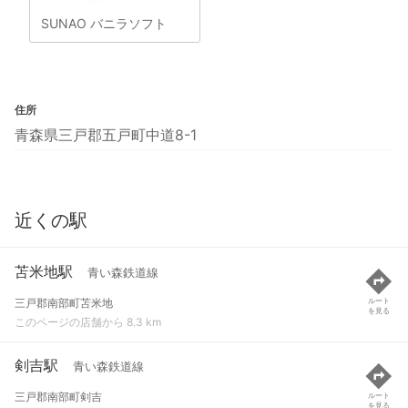
SUNAO バニラソフト
住所
青森県三戸郡五戸町中道8-1
近くの駅
苫米地駅
青い森鉄道線
三戸郡南部町苫米地
ルート
を見る
このページの店舗から 8.3 km
剣吉駅
青い森鉄道線
三戸郡南部町剣吉
ルート
を見る