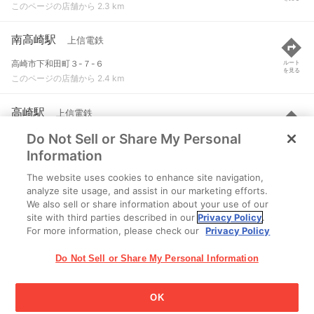
このページの店舗から 2.3 km
南高崎駅
上信電鉄
高崎市下和田町３-７-６
ルート
を見る
このページの店舗から 2.4 km
高崎駅
上信電鉄
Do Not Sell or Share My Personal
高崎市八島町
ルート
を見る
このページの店舗から 2.5 km
Information
The website uses cookies to enhance site navigation,
高崎駅
JR八高線(高麗川～高崎) など
analyze site usage, and assist in our marketing efforts.
We also sell or share information about your use of our
高崎市八島町
ルート
を見る
site with third parties described in our
Privacy Policy
.
このページの店舗から 2.5 km
For more information, please check our
Privacy Policy
Do Not Sell or Share My Personal Information
OK
江崎グリコ株式会社 Copyright © 2025 Ezaki Glico Co., Ltd.
Cookie 設定