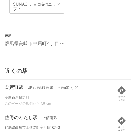
SUNAO チョコ&バニラソ
フト
住所
群馬県高崎市中居町4丁目7-1
近くの駅
倉賀野駅
JR八高線(高麗川～高崎) など
高崎市倉賀野町
ルート
を見る
このページの店舗から 1.9 km
佐野のわたし駅
上信電鉄
群馬県高崎市上佐野町字舟橋167-3
ルート
を見る