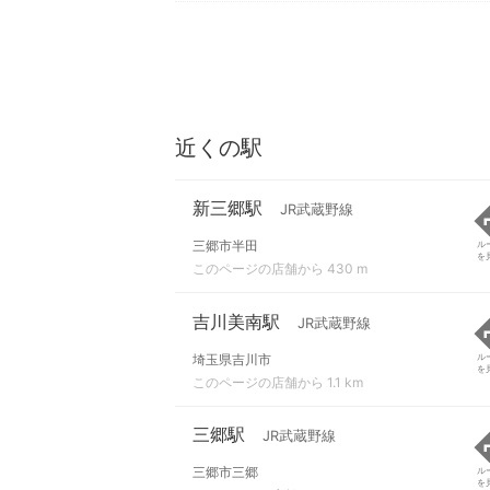
近くの駅
新三郷駅
JR武蔵野線
三郷市半田
ル
を
このページの店舗から 430 m
吉川美南駅
JR武蔵野線
埼玉県吉川市
ル
を
このページの店舗から 1.1 km
三郷駅
JR武蔵野線
三郷市三郷
ル
を