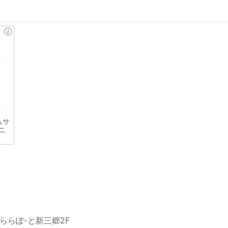
ムサ
ニ
ららぽ-と新三郷2F