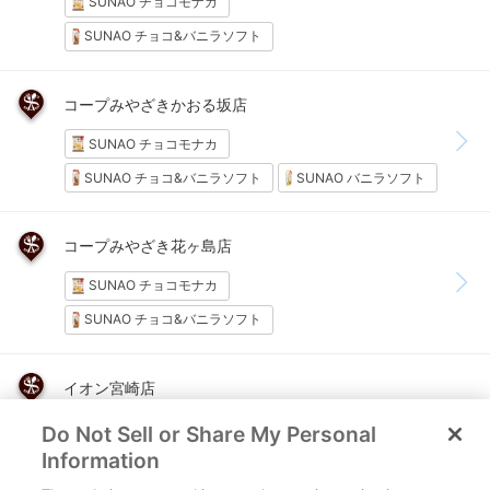
SUNAO チョコモナカ
SUNAO チョコ&バニラソフト
コープみやざきかおる坂店
SUNAO チョコモナカ
SUNAO チョコ&バニラソフト
SUNAO バニラソフト
コープみやざき花ヶ島店
SUNAO チョコモナカ
SUNAO チョコ&バニラソフト
イオン宮崎店
SUNAO バニラ
SUNAO ストロベリー&ラズベリー
Do Not Sell or Share My Personal
Information
SUNAO マカダミア&アーモンド