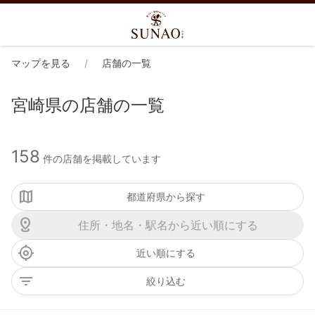
マップを見る
店舗の一覧
宮崎県の店舗の一覧
158
件の店舗を掲載しています
都道府県から探す
近い順にする
絞り込む