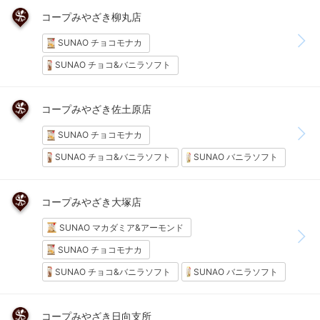
コープみやざき柳丸店
SUNAO チョコモナカ
SUNAO チョコ&バニラソフト
コープみやざき佐土原店
SUNAO チョコモナカ
SUNAO チョコ&バニラソフト
SUNAO バニラソフト
コープみやざき大塚店
SUNAO マカダミア&アーモンド
SUNAO チョコモナカ
SUNAO チョコ&バニラソフト
SUNAO バニラソフト
コープみやざき日向支所