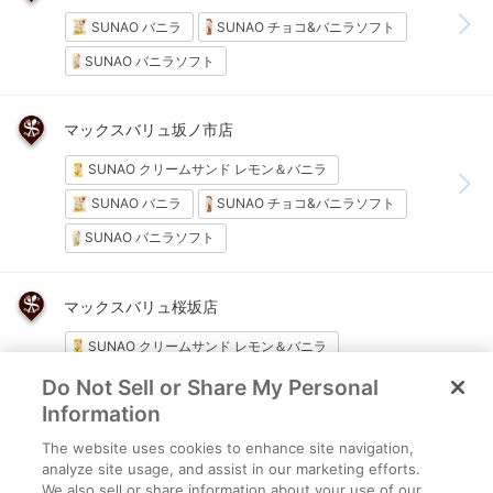
SUNAO バニラ
SUNAO チョコ&バニラソフト
SUNAO バニラソフト
マックスバリュ坂ノ市店
SUNAO クリームサンド レモン＆バニラ
SUNAO バニラ
SUNAO チョコ&バニラソフト
SUNAO バニラソフト
マックスバリュ桜坂店
SUNAO クリームサンド レモン＆バニラ
SUNAO バニラ
SUNAO ストロベリー&ラズベリー
Do Not Sell or Share My Personal
Information
SUNAO マカダミア&アーモンド
The website uses cookies to enhance site navigation,
SUNAO チョコモナカ
analyze site usage, and assist in our marketing efforts.
SUNAO チョコ&バニラソフト
SUNAO バニラソフト
We also sell or share information about your use of our