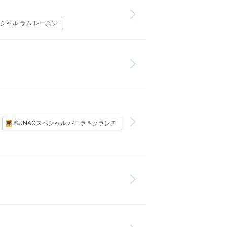
ペシャル ラム レーズン
SUNAOスペシャル バニラ＆クランチ