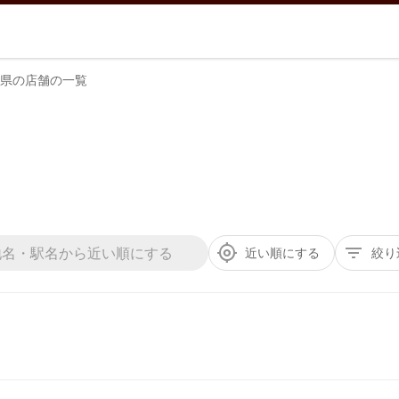
県の店舗の一覧
近い順にする
絞り