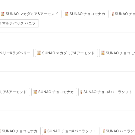
SUNAO マカダミア&アーモンド
SUNAO チョコモナカ
SUNAO 
O マルチパック バニラ
ロベリー&ラズベリー
SUNAO マカダミア&アーモンド
SUNAO チョコ
ダミア&アーモンド
SUNAO チョコモナカ
SUNAO チョコ&バニラソフト
SUNAO チョコモナカ
SUNAO チョコ&バニラソフト
SUNAO バニラ